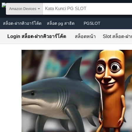
Skip to main content
Amazon Devices
สล็อต-ฝากคิวอาร์โค้ด
สล็อต pg สาธิต
PGSLOT
Login สล็อต-ฝากคิวอาร์โค้ด
สล็อตหน้า
Slot สล็อต-ฝา