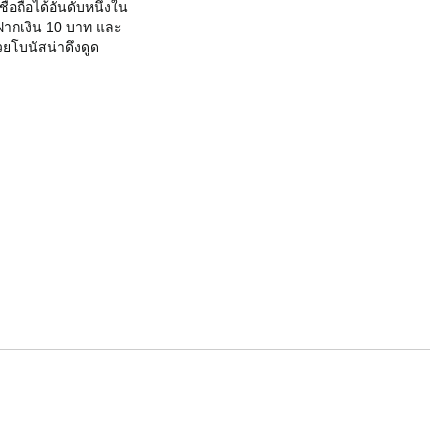
ื่อถือได้อันดับหนึ่งใน
ฝากเงิน 10 บาท และ
วยโบนัสน่าดึงดูด