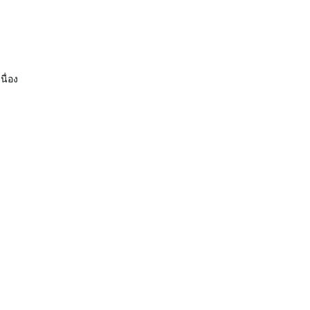
นื่อง