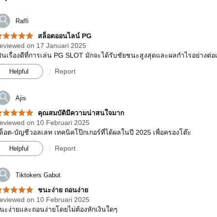
Raffi
สล็อตออนไลน์ PG
eviewed on 17 Januari 2025
ป็นเรื่องดีที่การเล่น PG SLOT มักจะได้รับชัยชนะสูงสุดและผลกำไรอย่างต่อเ
Report
Helpful
Ajis
คุณสมบัติมีความน่าสนใจมาก
eviewed on 10 Februari 2025
ล็อต-บัญชีวอลเลท เทคนิคโป๊กเกอร์ที่ได้ผลในปี 2025 เพื่อครองโต๊ะ
Report
Helpful
Tiktokers Gabut
ชนะง่าย ถอนง่าย
eviewed on 10 Februari 2025
นะง่ายและถอนง่ายโดยไม่ต้องหักเงินใดๆ