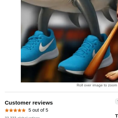
Roll over image to zoom 
Customer reviews
5 out of 5
T