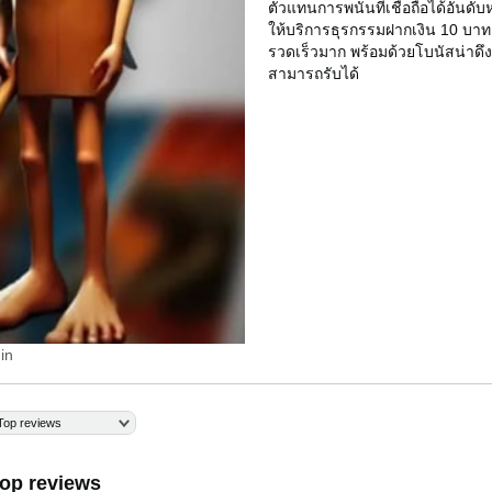
ตัวแทนการพนันที่เชื่อถือได้อันดับ
ให้บริการธุรกรรมฝากเงิน 10 บาท
รวดเร็วมาก พร้อมด้วยโบนัสน่าดึง
สามารถรับได้
in
Top reviews
op reviews