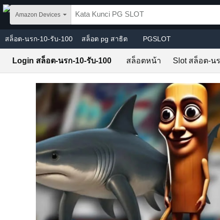
Skip to main content
Amazon Devices
สล็อต-นรก-10-รับ-100
สล็อต pg สาธิต
PGSLOT
Login สล็อต-นรก-10-รับ-100
สล็อตหน้า
Slot สล็อต-น