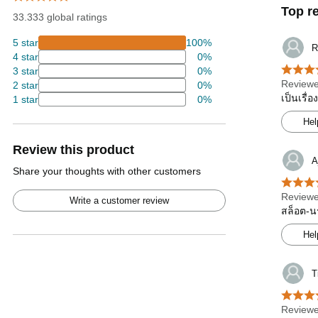
Top r
33.333 global ratings
5 star
100%
R
4 star
0%
3 star
0%
Reviewe
2 star
0%
เป็นเรื่
1 star
0%
Hel
Review this product
A
Share your thoughts with other customers
Reviewe
Write a customer review
สล็อต-นร
Hel
T
Reviewe