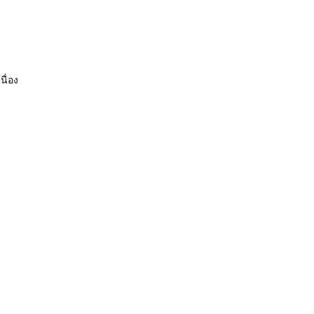
นื่อง