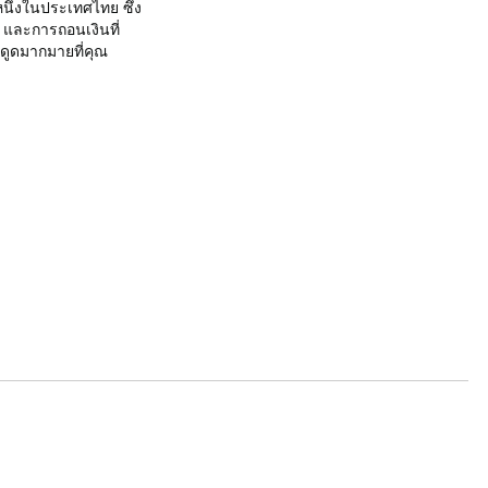
หนึ่งในประเทศไทย ซึ่ง
 และการถอนเงินที่
ดูดมากมายที่คุณ