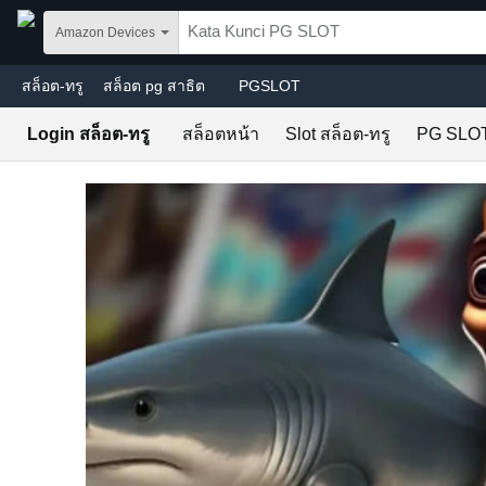
Skip to main content
Amazon Devices
สล็อต-ทรู
สล็อต pg สาธิต
PGSLOT
Login สล็อต-ทรู
สล็อตหน้า
Slot สล็อต-ทรู
PG SLO