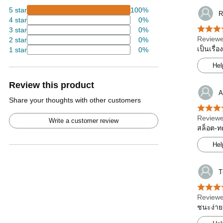
5 star
100%
R
4 star
0%
3 star
0%
Reviewe
2 star
0%
เป็นเรื่
1 star
0%
Hel
Review this product
A
Share your thoughts with other customers
Reviewe
Write a customer review
สล็อต-ท
Hel
T
Reviewe
ชนะง่าย