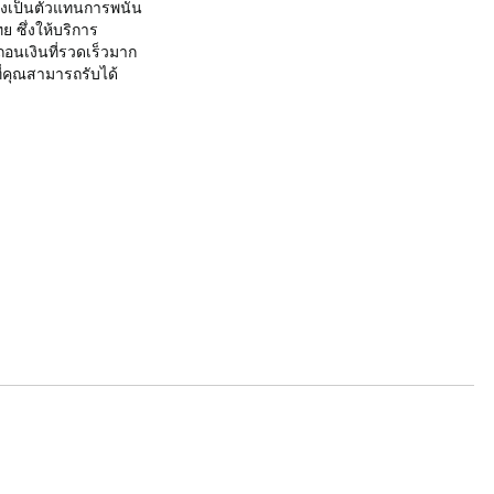
 ยังเป็นตัวแทนการพนัน
ทย ซึ่งให้บริการ
อนเงินที่รวดเร็วมาก
ี่คุณสามารถรับได้