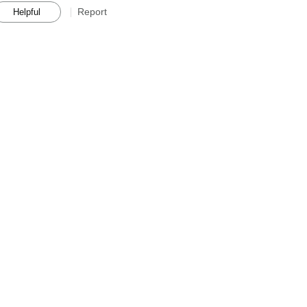
Report
Helpful