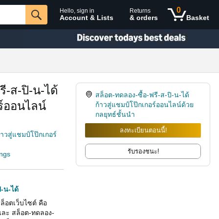
0
Hello, sign in
Returns
Account & Lists
& orders
Basket
ี-ส-ปิ-น-ได้
สล็อต-ทดลอง-ซื้อ-ฟรี-ส-ปิ-น-ได้
ร์ออนไลน์
ก้าวสู่แชมป์โป๊กเกอร์ออนไลน์ด้วย
กลยุทธ์ชั้นนำ
ลงทะเบียนตอนนี้!
้าวสู่แชมป์โป๊กเกอร์
รับรองชนะ!
ings
ิ-น-ได้
ล็อตเว็บไซต์ คือ
และ สล็อต-ทดลอง-