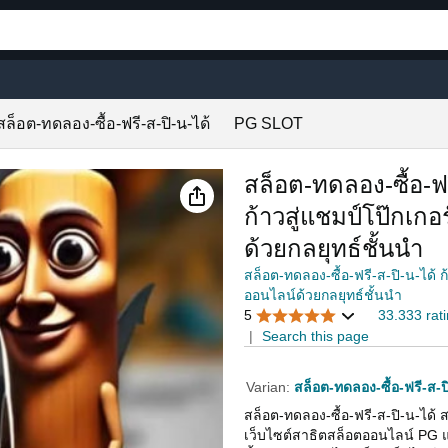
สล็อต-ทดลอง-ซื้อ-ฟรี-ส-ปิ-น-ได้
PG SLOT
สล็อต-ทดลอง-ซื้อ-ฟร
ก้าวสู่แชมป์โป๊กเกอ
ด้วยกลยุทธ์ชั้นนำ
สล็อต-ทดลอง-ซื้อ-ฟรี-ส-ปิ-น-ได้ ก
ออนไลน์ด้วยกลยุทธ์ชั้นนำ
5
33.333 rat
|
Search this page
Varian:
สล็อต-ทดลอง-ซื้อ-ฟรี-ส-ป
สล็อต-ทดลอง-ซื้อ-ฟรี-ส-ปิ-น-ได้ ส
เว็บไซต์สาธิตสล็อตออนไลน์ PG 