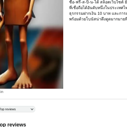
ซื้อ-ฟรี-ส-ปิ-น-ได้ สล็อตเว็บไซต์
ที่เชื่อถือได้อันดับหนึ่งในประเทศไ
ธุรกรรมฝากเงิน 10 บาท และการถ
พร้อมด้วยโบนัสน่าดึงดูดมากมายท
in
Top reviews
op reviews