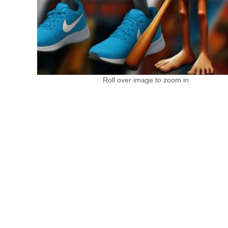
Roll over image to zoom in