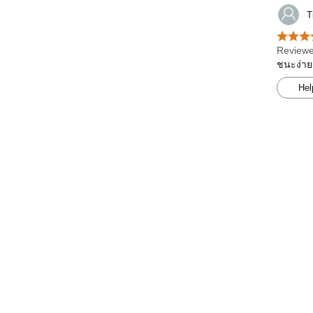
T
Reviewe
ชนะง่าย
Hel