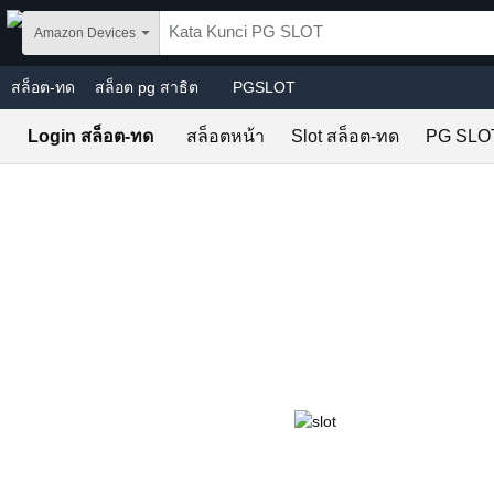
Skip to main content
Amazon Devices
สล็อต-ทด
สล็อต pg สาธิต
PGSLOT
Login สล็อต-ทด
สล็อตหน้า
Slot สล็อต-ทด
PG SLO