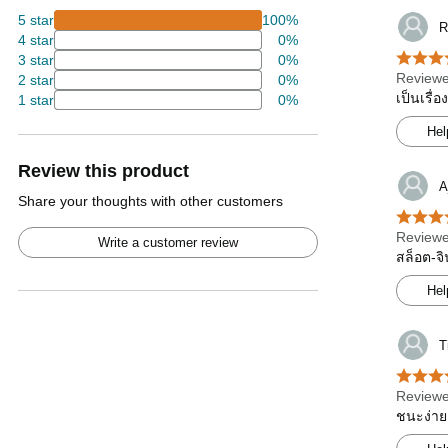
5 star
100%
R
4 star
0%
3 star
0%
Reviewe
2 star
0%
เป็นเรื่
1 star
0%
Hel
Review this product
A
Share your thoughts with other customers
Reviewe
Write a customer review
สล็อต-จ
Hel
T
Reviewe
ชนะง่าย