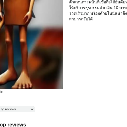
ตัวแทนการพนันที่เชื่อถือได้อันดับ
ให้บริการธุรกรรมฝากเงิน 10 บาท
รวดเร็วมาก พร้อมด้วยโบนัสน่าดึง
สามารถรับได้
in
Top reviews
op reviews