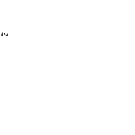
นื่อง