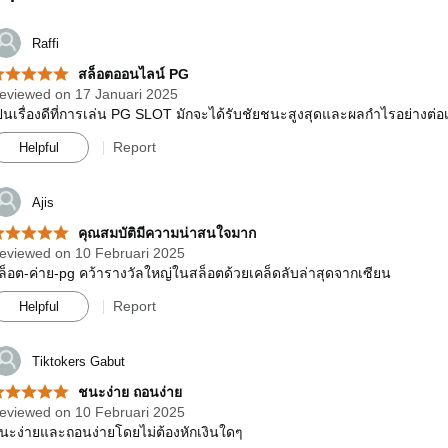
Raffi
สล็อตออนไลน์ PG
eviewed on 17 Januari 2025
ป็นเรื่องดีที่การเล่น PG SLOT มักจะได้รับชัยชนะสูงสุดและผลกำไรอย่างต่อเ
Report
Helpful
Ajis
คุณสมบัติมีความน่าสนใจมาก
eviewed on 10 Februari 2025
ล็อต-ค่าย-pg คว้ารางวัลใหญ่ในสล็อตด้วยเคล็ดลับล่าสุดจากเซียน
Report
Helpful
Tiktokers Gabut
ชนะง่าย ถอนง่าย
eviewed on 10 Februari 2025
นะง่ายและถอนง่ายโดยไม่ต้องหักเงินใดๆ