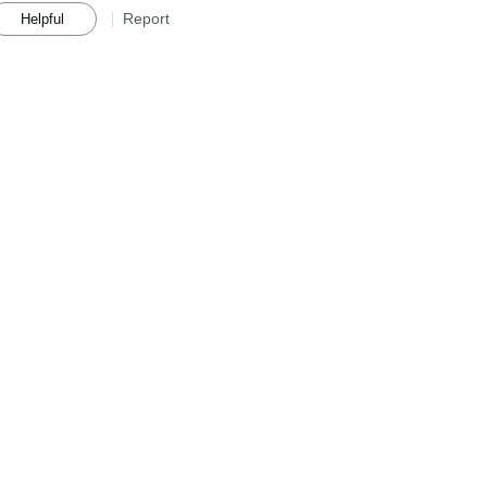
Report
Helpful