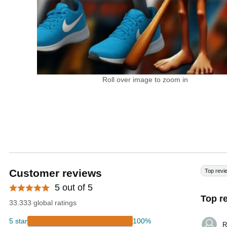
Roll over image to zoom in
Customer reviews
Top revi
5 out of 5
Top r
33.333 global ratings
5 star
100%
R