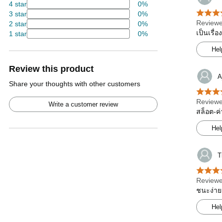
4 star
0%
3 star
0%
Reviewe
2 star
0%
เป็นเรื่
1 star
0%
Hel
Review this product
A
Share your thoughts with other customers
Reviewe
Write a customer review
สล็อต-ค่
Hel
T
Reviewe
ชนะง่าย
Hel