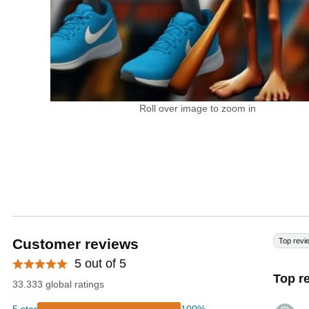
Roll over image to zoom in
Customer reviews
Top revi
5 out of 5
Top r
33.333 global ratings