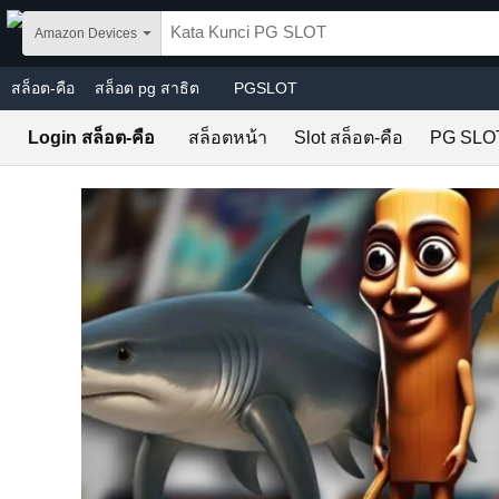
Skip to main content
Amazon Devices
สล็อต-คือ
สล็อต pg สาธิต
PGSLOT
Login สล็อต-คือ
สล็อตหน้า
Slot สล็อต-คือ
PG SLO