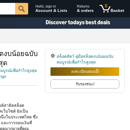
0
Hello, sign in
Returns
Account & Lists
& orders
Basket
็อตงบน้อยฉบับ
สล็อตสัตว์ คู่มือสล็อตงบน้อยฉบับ
สุด
สมบูรณ์เพื่อกำไรสูงสุด
มบูรณ์เพื่อกำไรสูงสุด
ลงทะเบียนตอนนี้!
ings
รับรองชนะ!
ไซต์สาธิตสล็อต
เว็บไซต์ ยังเป็น
หนึ่งในประเทศไทย ซึ่ง
 และการถอนเงินที่
ดูดมากมายที่คุณ