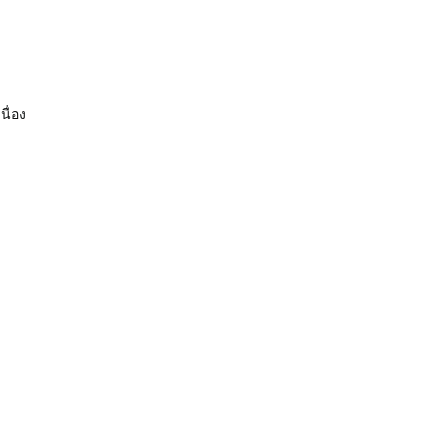
นื่อง