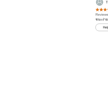
T
Reviewe
ชนะง่าย
Hel