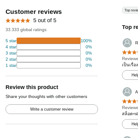
Customer reviews
Top revi
5 out of 5
Top r
33.333 global ratings
5 star
100%
R
4 star
0%
3 star
0%
Reviewe
2 star
0%
เป็นเรื่
1 star
0%
Hel
Review this product
A
Share your thoughts with other customers
Reviewe
Write a customer review
สล็อต+ฝา
Hel