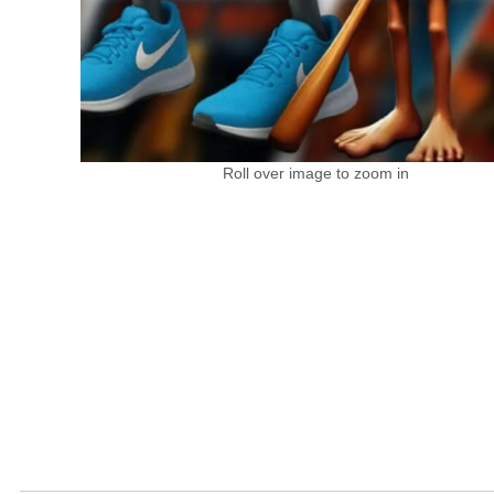
Roll over image to zoom in