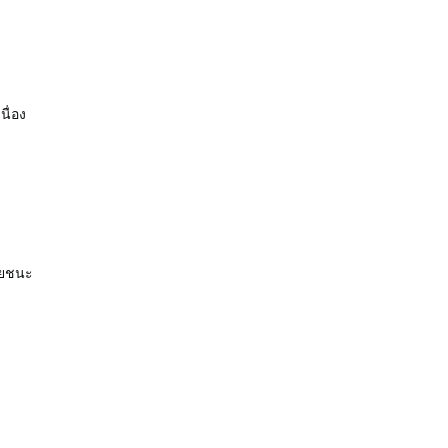
นื่อง
ัยชนะ