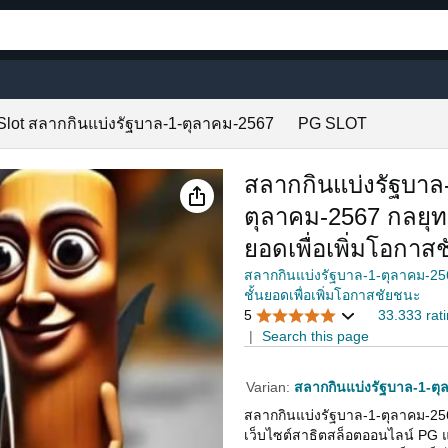
Slot สลากกินแบ่งรัฐบาล-1-ตุลาคม-2567
PG SLOT
สลากกินแบ่งรัฐบาล
ตุลาคม-2567 กลยุทธ
ยอดเพื่อเพิ่มโอกาส
สลากกินแบ่งรัฐบาล-1-ตุลาคม-25
ชั้นยอดเพื่อเพิ่มโอกาสชัยชนะ
5
33.333 rat
|
Search this page
Varian:
สลากกินแบ่งรัฐบาล-1-ต
สลากกินแบ่งรัฐบาล-1-ตุลาคม-256
เว็บไซต์สาธิตสล็อตออนไลน์ PG 