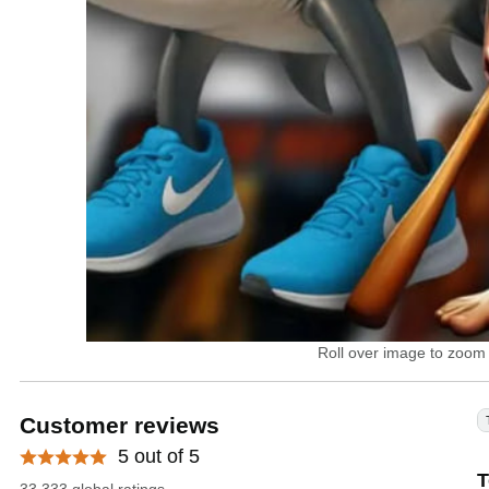
Roll over image to zoom 
Customer reviews
5 out of 5
T