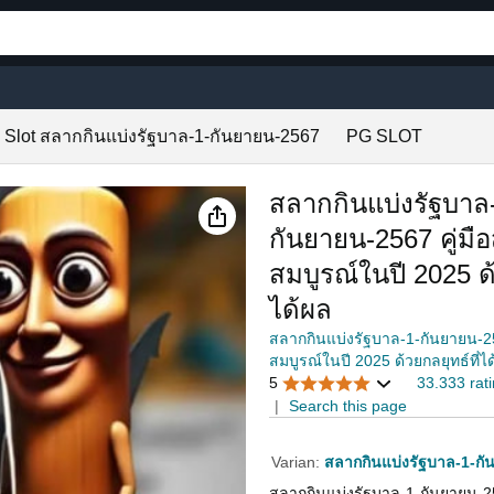
Slot สลากกินแบ่งรัฐบาล-1-กันยายน-2567
PG SLOT
สลากกินแบ่งรัฐบาล
กันยายน-2567 คู่มื
สมบูรณ์ในปี 2025 ด้
ได้ผล
สลากกินแบ่งรัฐบาล-1-กันยายน-25
สมบูรณ์ในปี 2025 ด้วยกลยุทธ์ที่ไ
5
33.333 rat
|
Search this page
Varian:
สลากกินแบ่งรัฐบาล-1-ก
สลากกินแบ่งรัฐบาล-1-กันยายน-25