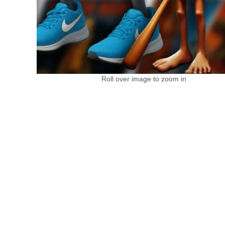
Roll over image to zoom in