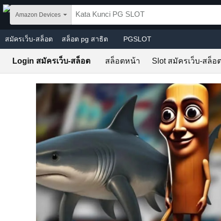
Skip to main content
Amazon Devices
สมัครเว็บ-สล็อต
สล็อต pg สาธิต
PGSLOT
Login สมัครเว็บ-สล็อต
สล็อตหน้า
Slot สมัครเว็บ-สล็อ