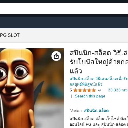
PG SLOT
สปินนิก-สล็อต วิธีเล
รับโบนัสใหญ่ด้วยกลยุ
แล้ว
สปินนิก-สล็อต วิธีเล่นสล็อตเพื่อร
กลยุทธ์ที่พิสูจน์แล้ว
5
33.333 rat
|
Search this page
Varian:
สปินนิก-สล็อต
สปินนิก-สล็อต สล็อตเว็บไซต์ คือเ
ออนไลน์ PG และ สปินนิก-สล็อต สล