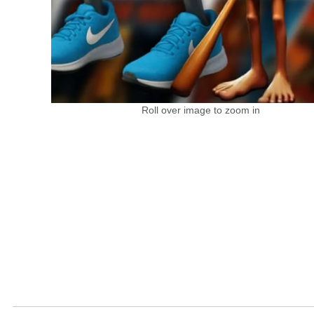
Roll over image to zoom in