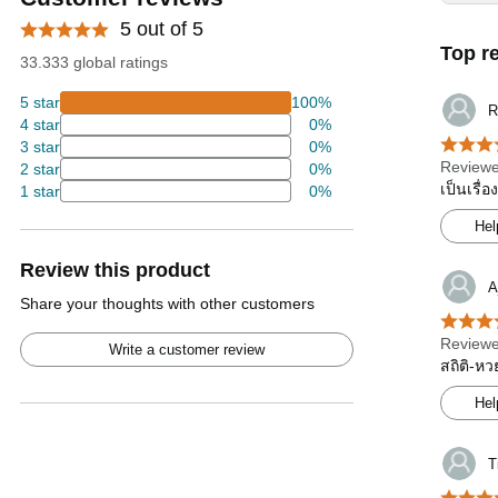
5 out of 5
Top r
33.333 global ratings
5 star
100%
R
4 star
0%
3 star
0%
Reviewe
2 star
0%
เป็นเรื่
1 star
0%
Hel
Review this product
A
Share your thoughts with other customers
Reviewe
Write a customer review
สถิติ-หว
Hel
T