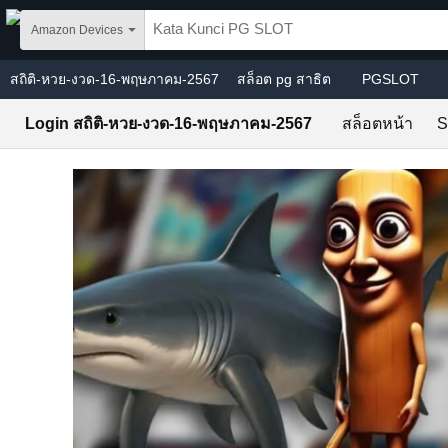
Skip to main content
Amazon Devices
สถิติ-หวย-งวด-16-พฤษภาคม-2567
สล็อต pg สาธิต
PGSLOT
Login สถิติ-หวย-งวด-16-พฤษภาคม-2567
สล็อตหน้า
S