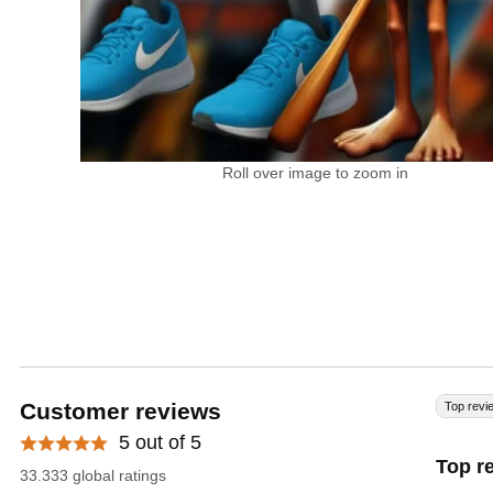
Roll over image to zoom in
Customer reviews
Top revi
5 out of 5
Top r
33.333 global ratings