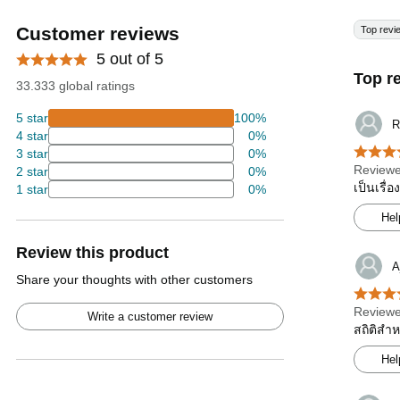
Customer reviews
Top revi
5 out of 5
Top r
33.333 global ratings
5 star
100%
R
4 star
0%
3 star
0%
Reviewe
2 star
0%
เป็นเรื่
1 star
0%
Hel
Review this product
A
Share your thoughts with other customers
Reviewe
Write a customer review
สถิติสำห
Hel