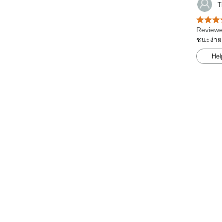
T
Reviewe
ชนะง่าย
Hel