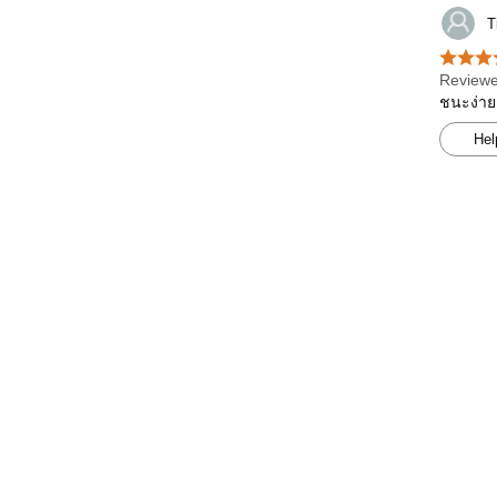
T
Reviewe
ชนะง่าย
Hel