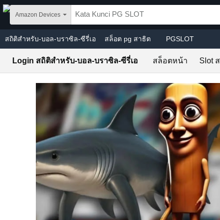
Skip to main content
Amazon Devices
สถิติสำหรับ-บอล-บราซิล-ซีรี่เอ
สล็อต pg สาธิต
PGSLOT
Login สถิติสำหรับ-บอล-บราซิล-ซีรี่เอ
สล็อตหน้า
Slot ส