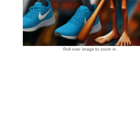
Roll over image to zoom in