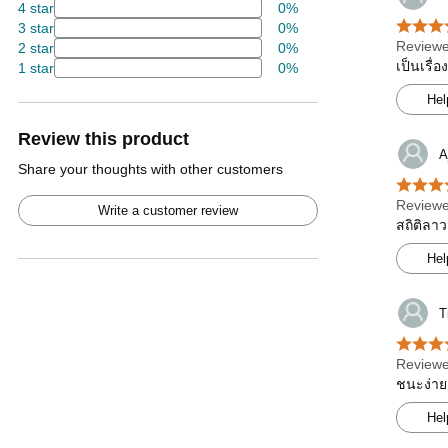
4 star
0%
3 star
0%
Reviewe
2 star
0%
เป็นเรื่
1 star
0%
Hel
Review this product
A
Share your thoughts with other customers
Reviewe
Write a customer review
สถิติลาว
Hel
T
Reviewe
ชนะง่าย
Hel