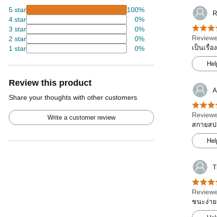
5 star
100%
R
4 star
0%
3 star
0%
Reviewe
2 star
0%
เป็นเรื่
1 star
0%
Hel
Review this product
A
Share your thoughts with other customers
Reviewe
Write a customer review
สกายสปอร
Hel
T
Reviewe
ชนะง่าย