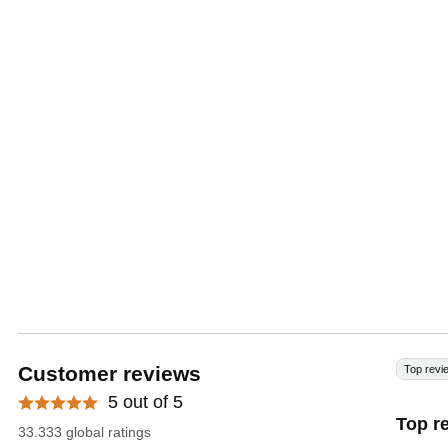
Customer reviews
Top revi
5 out of 5
Top r
33.333 global ratings