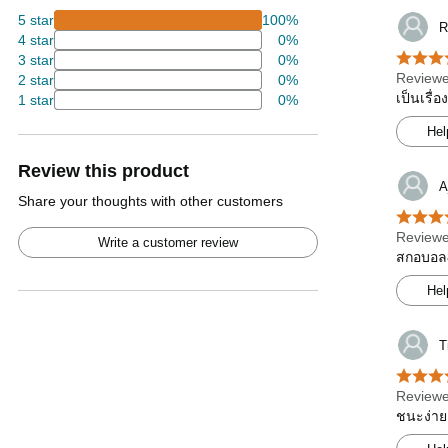
5 star
100%
R
4 star
0%
3 star
0%
Reviewe
2 star
0%
เป็นเรื่
1 star
0%
Hel
Review this product
A
Share your thoughts with other customers
Reviewe
Write a customer review
สกอบอล8
Hel
T
Reviewe
ชนะง่าย