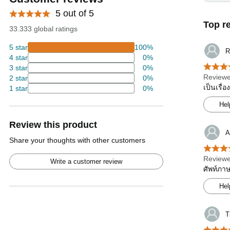
5 out of 5
Top r
33.333 global ratings
5 star
100%
R
4 star
0%
3 star
0%
Reviewe
2 star
0%
เป็นเรื่
1 star
0%
Hel
Review this product
A
Share your thoughts with other customers
Reviewe
Write a customer review
ศัพท์ภา
Hel
T