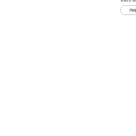
ชนะง่าย
Hel