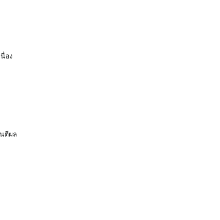
นื่อง
ันตีผล