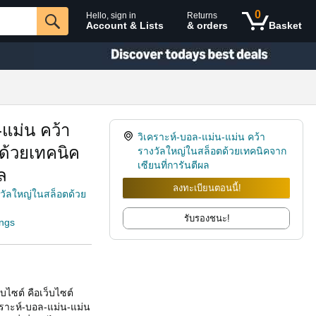
0
Hello, sign in
Returns
Account & Lists
& orders
Basket
-แม่น คว้า
วิเคราะห์-บอล-แม่น-แม่น คว้า
ด้วยเทคนิค
รางวัลใหญ่ในสล็อตด้วยเทคนิคจาก
เซียนที่การันตีผล
ล
ลงทะเบียนตอนนี้!
งวัลใหญ่ในสล็อตด้วย
รับรองชนะ!
ings
บไซต์ คือเว็บไซต์
ราะห์-บอล-แม่น-แม่น