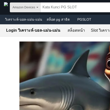
Skip to main content
Amazon Devices
วิเคราะห์-บอล-แม่น-แม่น
สล็อต pg สาธิต
PGSLOT
Login วิเคราะห์-บอล-แม่น-แม่น
สล็อตหน้า
Slot วิเคร