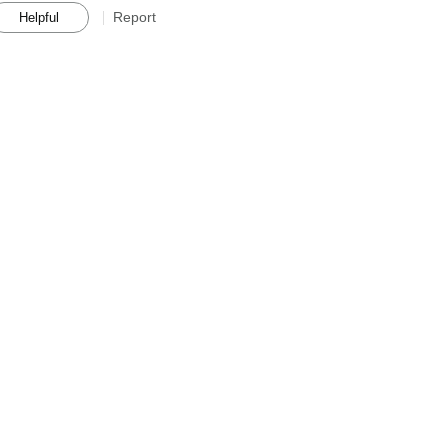
Report
Helpful