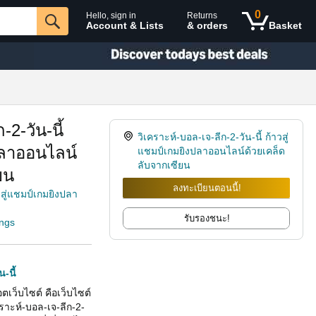
0
Hello, sign in
Returns
Account & Lists
& orders
Basket
-2-วัน-นี้
วิเคราะห์-บอล-เจ-ลีก-2-วัน-นี้ ก้าวสู่
ปลาออนไลน์
แชมป์เกมยิงปลาออนไลน์ด้วยเคล็ด
ลับจากเซียน
ยน
ลงทะเบียนตอนนี้!
าวสู่แชมป์เกมยิงปลา
รับรองชนะ!
ings
-นี้
อตเว็บไซต์ คือเว็บไซต์
าะห์-บอล-เจ-ลีก-2-