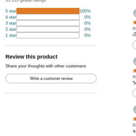
33.333 global ratings
5 star
100%
4 star
0%
3 star
0%
R
2 star
0%
เ
1 star
0%
Review this product
Share your thoughts with other customers
R
Write a customer review
ว
R
ช