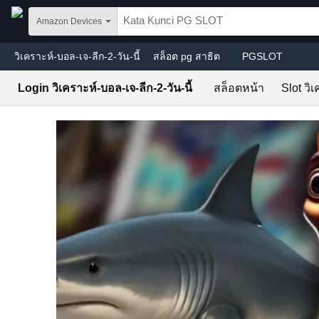
Skip to main content
Amazon Devices
วิเคราะห์-บอล-เจ-ลีก-2-วัน-นี้
สล็อต pg สาธิต
PGSLOT
Login วิเคราะห์-บอล-เจ-ลีก-2-วัน-นี้
สล็อตหน้า
Slot วิเ