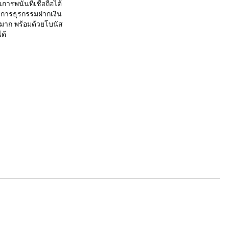
การพนันที่เชื่อถือได้
ริการธุรกรรมฝากเงิน
มาก พร้อมด้วยโบนัส
ด้