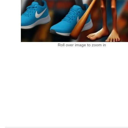
Roll over image to zoom in