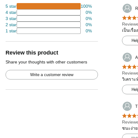
5 star
100%
R
4 star
0%
3 star
0%
Reviewe
2 star
0%
เป็นเรื่
1 star
0%
Hel
Review this product
A
Share your thoughts with other customers
Reviewe
Write a customer review
วิเคราะห
Hel
T
Reviewe
ชนะง่าย