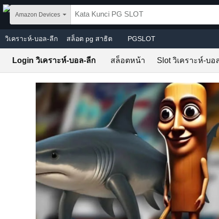
Skip to main content
Amazon Devices
วิเคราะห์-บอล-ลีก
สล็อต pg สาธิต
PGSLOT
Login วิเคราะห์-บอล-ลีก
สล็อตหน้า
Slot วิเคราะห์-บอล