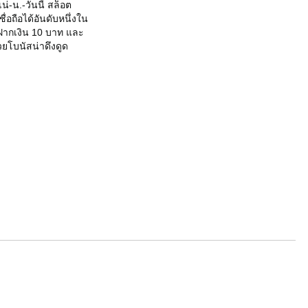
่-น.-วันนี้ สล็อต
ื่อถือได้อันดับหนึ่งใน
ฝากเงิน 10 บาท และ
วยโบนัสน่าดึงดูด