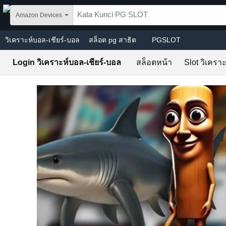
Skip to main content
Amazon Devices
วิเคราะห์บอล-เชียร์-บอล
สล็อต pg สาธิต
PGSLOT
Login วิเคราะห์บอล-เชียร์-บอล
สล็อตหน้า
Slot วิเครา