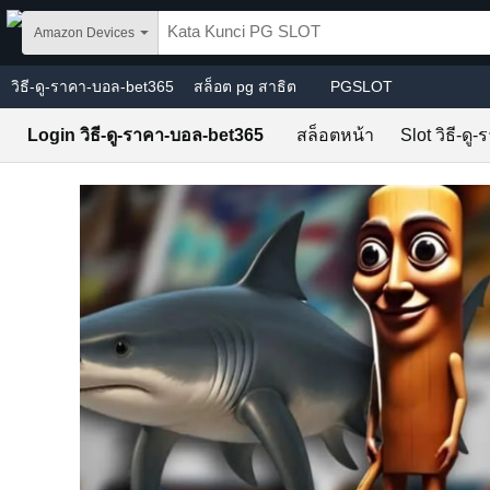
Skip to main content
Amazon Devices
วิธี-ดู-ราคา-บอล-bet365
สล็อต pg สาธิต
PGSLOT
Login วิธี-ดู-ราคา-บอล-bet365
สล็อตหน้า
Slot วิธี-ด