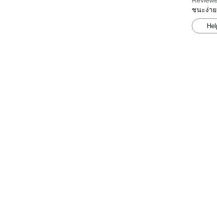
Reviewe
ชนะง่าย
Hel