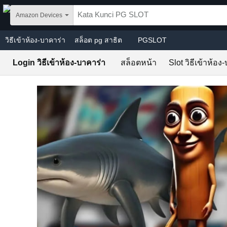
Skip to main content
Amazon Devices
วิธีเข้าห้อง-บาคาร่า
สล็อต pg สาธิต
PGSLOT
Login วิธีเข้าห้อง-บาคาร่า
สล็อตหน้า
Slot วิธีเข้าห้อง