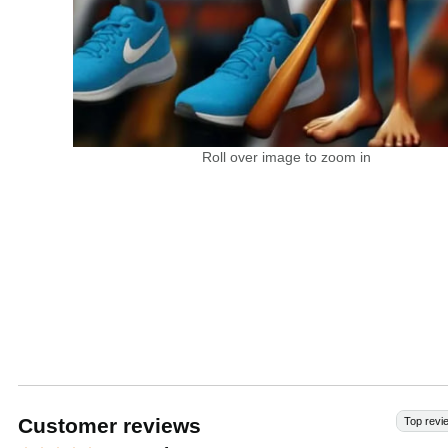
Roll over image to zoom in
Customer reviews
Top revi