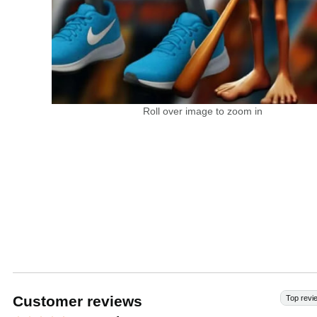
Roll over image to zoom in
Customer reviews
Top revi