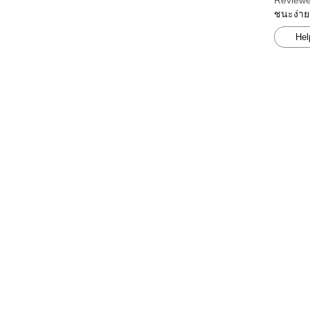
Reviewe
ชนะง่าย
Hel