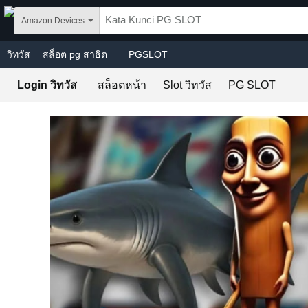
Skip to main content
Amazon Devices
วิทวัส
สล็อต pg สาธิต
PGSLOT
Login วิทวัส
สล็อตหน้า
Slot วิทวัส
PG SLOT