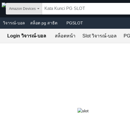
Skip to main content
Amazon Devices
วิจารณ์-บอล
สล็อต pg สาธิต
PGSLOT
Login วิจารณ์-บอล
สล็อตหน้า
Slot วิจารณ์-บอล
PG