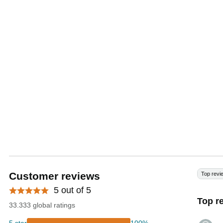
Customer reviews
Top revi
5 out of 5
Top r
33.333 global ratings