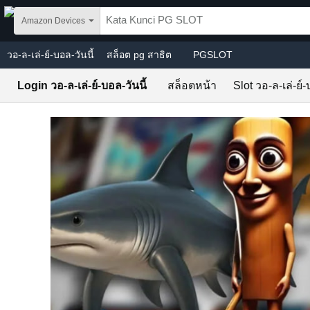
Skip to main content
Amazon Devices
วอ-ล-เล่-ย์-บอล-วันนี้
สล็อต pg สาธิต
PGSLOT
Login วอ-ล-เล่-ย์-บอล-วันนี้
สล็อตหน้า
Slot วอ-ล-เล่-ย์-