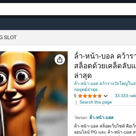
G SLOT
ล้ํา-หน้า-บอล คว้า
สล็อตด้วยเคล็ดลับแ
ล่าสุด
ล้ํา-หน้า-บอล คว้ารางวัลใหญ่ใน
กลยุทธ์ล่าสุด
5
33.333 rat
|
Search this page
Varian:
ล้ํา-หน้า-บอล
ล้ํา-หน้า-บอล สล็อตเว็บไซต์ คือเ
ออนไลน์ PG และ ล้ํา-หน้า-บอล สล