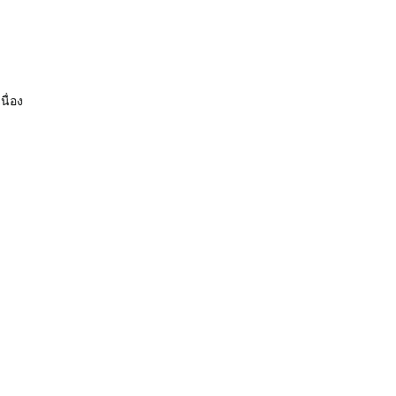
นื่อง