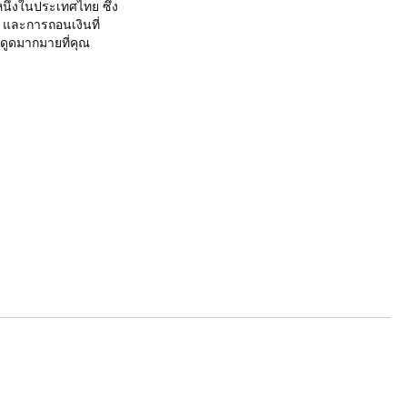
หนึ่งในประเทศไทย ซึ่ง
 และการถอนเงินที่
ดูดมากมายที่คุณ