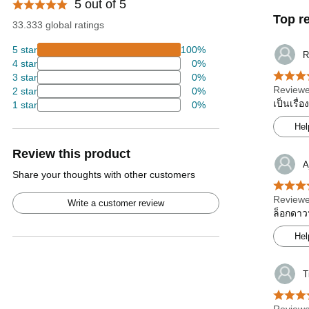
5 out of 5
Top r
33.333 global ratings
5 star
100%
R
4 star
0%
3 star
0%
Reviewe
2 star
0%
เป็นเรื่
1 star
0%
Hel
Review this product
A
Share your thoughts with other customers
Reviewe
Write a customer review
ล็อกดาวน
Hel
T