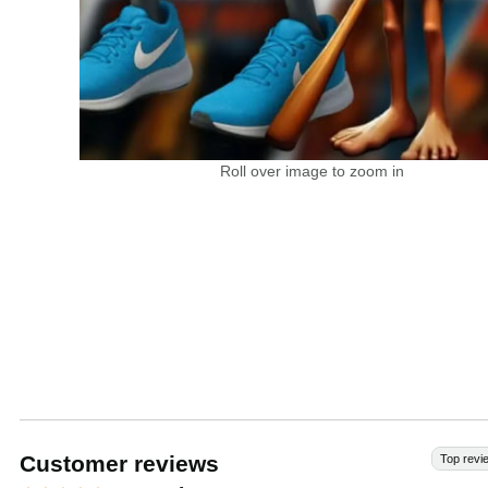
Roll over image to zoom in
Customer reviews
Top revi