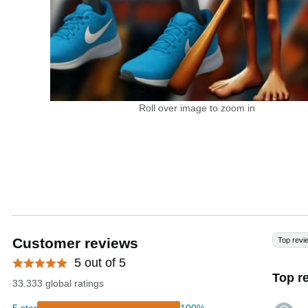
Roll over image to zoom in
Customer reviews
Top revi
5 out of 5
Top r
33.333 global ratings