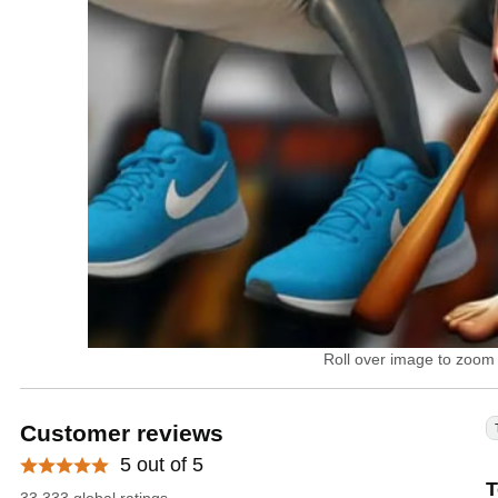
Roll over image to zoom 
Customer reviews
5 out of 5
T