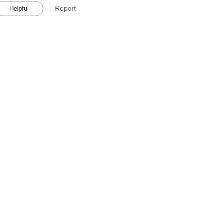
Report
Helpful