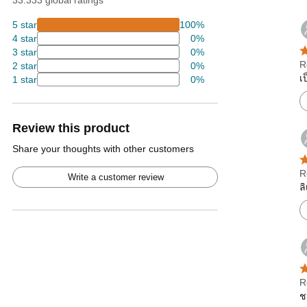
33.333 global ratings
5 star
100%
4 star
0%
3 star
0%
R
2 star
0%
เ
1 star
0%
Review this product
Share your thoughts with other customers
R
Write a customer review
ล
R
ช