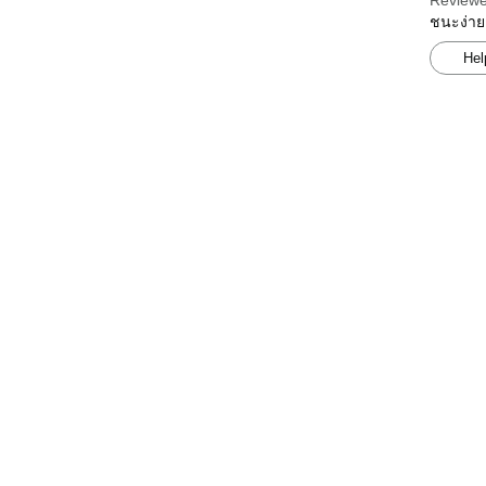
Reviewe
ชนะง่าย
Hel