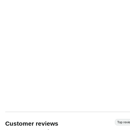
Customer reviews
Top revi