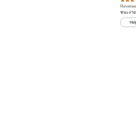
Reviewe
ชนะง่าย
Hel