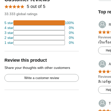
5 out of 5
Top r
33.333 global ratings
5 star
100%
R
4 star
0%
3 star
0%
Reviewe
2 star
0%
เป็นเรื่
1 star
0%
Hel
Review this product
A
Share your thoughts with other customers
Reviewe
Write a customer review
ลิเวอร์พ
Hel
T