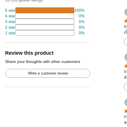
33.333 global ratings
5 star
100%
4 star
0%
3 star
0%
R
2 star
0%
เ
1 star
0%
Review this product
Share your thoughts with other customers
R
Write a customer review
ล
R
ช